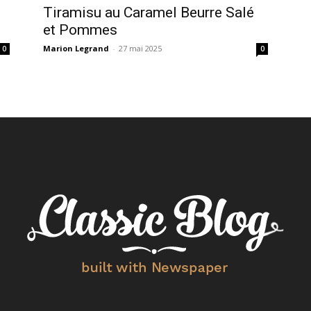
e
Tiramisu au Caramel Beurre Salé
et Pommes
Marion Legrand
-
27 mai 2025
0
0