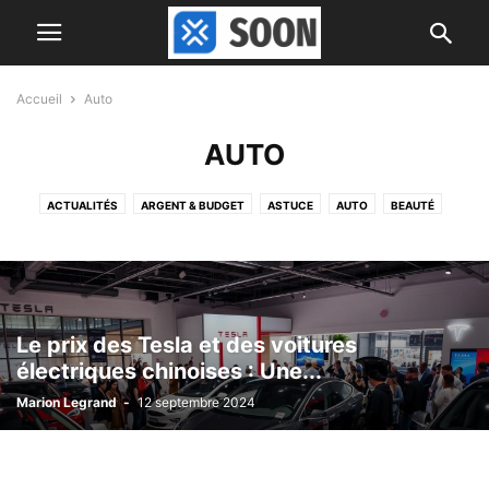
Accueil
Auto
AUTO
ACTUALITÉS
ARGENT & BUDGET
ASTUCE
AUTO
BEAUTÉ
CUISINE & ASTUCES
DÉCOR
DIVERS
FINANCE
MAISON ET JARDIN
NETTOYAGE & ENTRETIEN
NINTENDO
PEOPLE
PLAYSTATION
RECETTES
RECIPES
RETRAITE
SANTÉ & REMÈDES
SCIENCE
TECH
TESTS
Le prix des Tesla et des voitures
électriques chinoises : Une...
Marion Legrand
-
12 septembre 2024