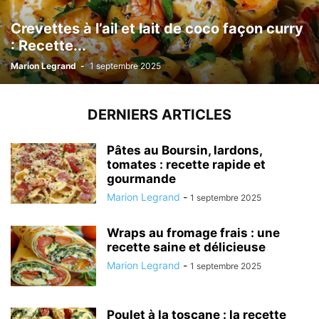
Crevettes à l’ail et lait de coco façon curry
: Recette...
Marion Legrand
-
1 septembre 2025
DERNIERS ARTICLES
Pâtes au Boursin, lardons,
tomates : recette rapide et
gourmande
Marion Legrand
-
1 septembre 2025
Wraps au fromage frais : une
recette saine et délicieuse
Marion Legrand
-
1 septembre 2025
Poulet à la toscane : la recette