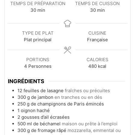
TEMPS DE PRÉPARATION
TEMPS DE CUISSON
minutes
minutes
30
min
30
min
TYPE DE PLAT
CUISINE
Plat principal
Française
PORTIONS
CALORIES
4
Personnes
480
kcal
INGRÉDIENTS
12
feuilles
de lasagne
fraîches ou précuites
300
g
de jambon
en tranches ou en dés
250
g
de champignons de Paris émincés
1
oignon haché
2
gousses
d’ail écrasées
500
ml
de béchamel
maison ou prête à l’emploi
300
g
de fromage râpé
mozzarella, emmental ou