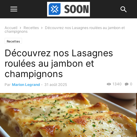
Accueil
Recettes
Découvrez nos Lasagnes roulées au jambon et
champignons
Recettes
Découvrez nos Lasagnes
roulées au jambon et
champignons
1340
0
Par
Marion Legrand
-
31 août 2025