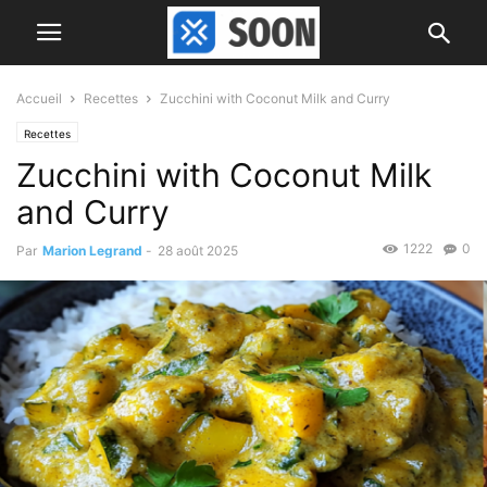
Accueil
Recettes
Zucchini with Coconut Milk and Curry
Recettes
Zucchini with Coconut Milk
and Curry
1222
0
Par
Marion Legrand
-
28 août 2025