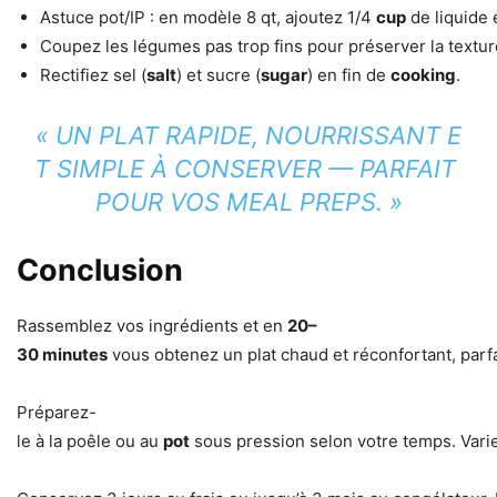
Astuce pot/IP : en modèle 8 qt, ajoutez 1/4
cup
de liquide 
Coupez les légumes pas trop fins pour préserver la textur
Rectifiez sel (
salt
) et sucre (
sugar
) en fin de
cooking
.
« UN PLAT RAPIDE, NOURRISSANT E
T SIMPLE À CONSERVER — PARFAIT
POUR VOS MEAL PREPS. »
Conclusion
Rassemblez vos ingrédients et en
20–
30 minutes
vous obtenez un plat chaud et réconfortant, parfa
Préparez-
le à la poêle ou au
pot
sous pression selon votre temps. Vari