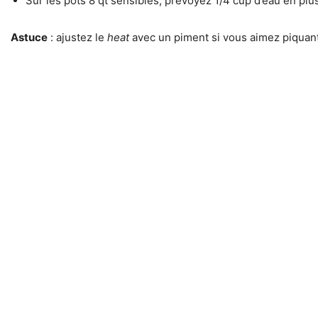
Sur les pots 8 qt sensibles, prévoyez 1/4 cup d’eau en plu
Astuce
: ajustez le
heat
avec un piment si vous aimez piquant, 