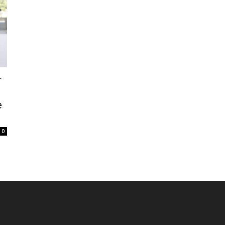
r
e
0