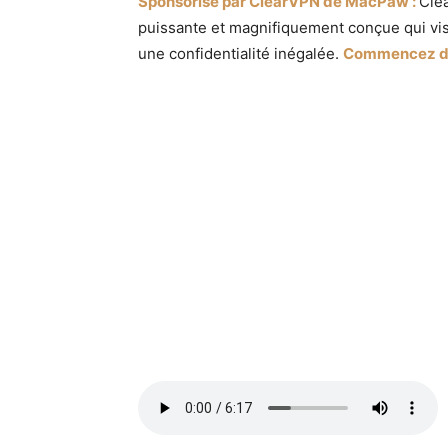
Sponsorisé par ClearVPN de MacPaw :
Clea
puissante et magnifiquement conçue qui vise
une confidentialité inégalée.
Commencez dès