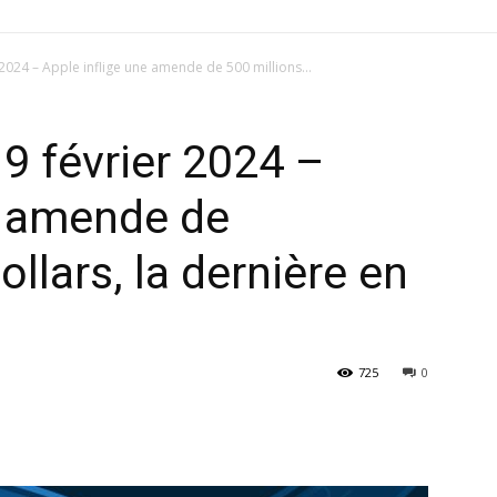
 2024 – Apple inflige une amende de 500 millions...
19 février 2024 –
e amende de
ollars, la dernière en
725
0