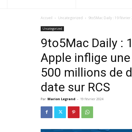
Accueil
Uncategorized
9to5Mac Daily : 19 février
Uncategorized
9to5Mac Daily : 
Apple inflige un
500 millions de d
date sur RCS
Par
Marion Legrand
-
19 février 2024