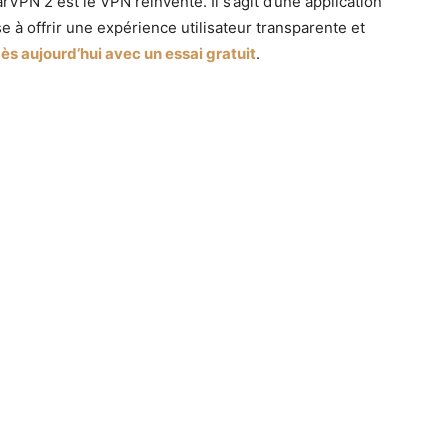
rVPN 2 est le VPN réinventé. Il s’agit d’une application
 à offrir une expérience utilisateur transparente et
 aujourd’hui avec un essai gratuit
.