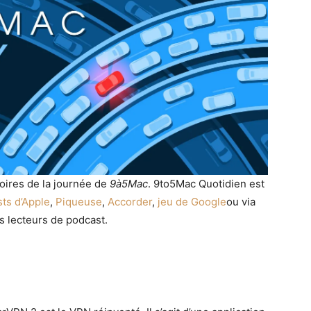
toires de la journée de
9à5Mac
. 9to5Mac Quotidien est
sts d’Apple
,
Piqueuse
,
Accorder
,
jeu de Google
ou via
s lecteurs de podcast.