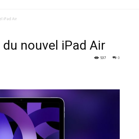
l iPad Air
 du nouvel iPad Air
537
0