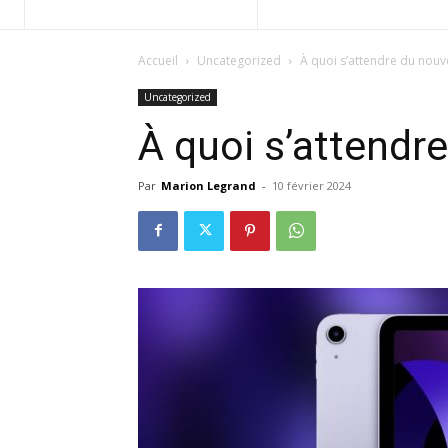
Accueil
Uncategorized
À quoi s’attendre du nouve
Uncategorized
À quoi s’attendre
Par
Marion Legrand
-
10 février 2024