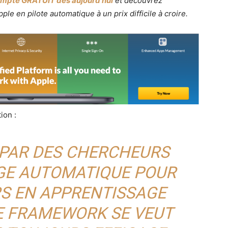
mpte GRATUIT dès aujourd’hui
et découvrez
e en pilote automatique à un prix difficile à croire.
ion :
 PAR DES CHERCHEURS
GE AUTOMATIQUE POUR
S EN APPRENTISSAGE
E FRAMEWORK SE VEUT