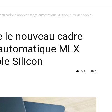
au cadre d’apprentissage automatique MLX pour les Mac Apple...
 le nouveau cadre
 automatique MLX
le Silicon
449
0