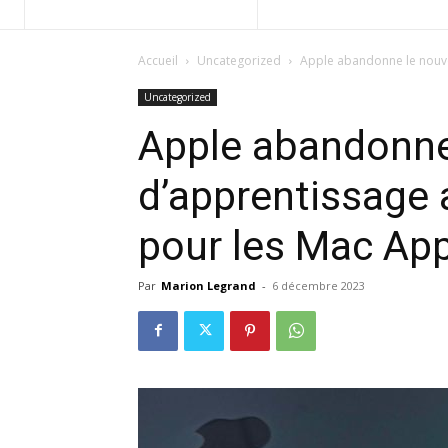
Accueil
Uncategorized
Apple abandonne le nouve
Uncategorized
Apple abandonne
d’apprentissage
pour les Mac App
Par
Marion Legrand
-
6 décembre 2023