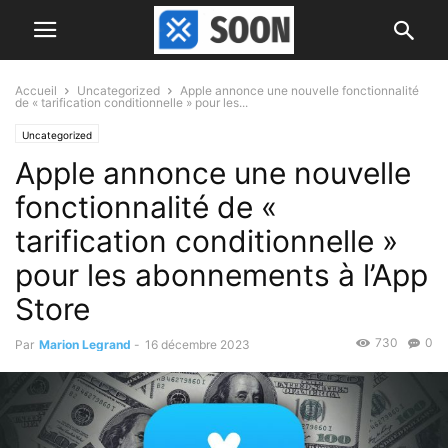
Accueil
Uncategorized
Apple annonce une nouvelle fonctionnalité
de « tarification conditionnelle » pour les...
Uncategorized
Apple annonce une nouvelle
fonctionnalité de «
tarification conditionnelle »
pour les abonnements à l’App
Store
730
0
Par
Marion Legrand
-
16 décembre 2023