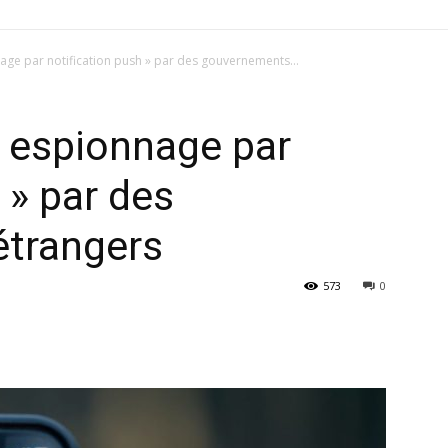
age par notification push » par des gouvernements...
« espionnage par
 » par des
trangers
573
0