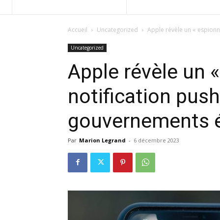
Accueil
Uncategorized
Apple révèle un « espionn
Uncategorized
Apple révèle un 
notification push
gouvernements é
Par
Marion Legrand
-
6 décembre 2023