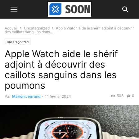
Accueil
Uncategorized
Apple Watch aide le shérif adjoint à découvrir
des caillots sanguins dans...
Uncategorized
Apple Watch aide le shérif
adjoint à découvrir des
caillots sanguins dans les
poumons
508
0
Par
Marion Legrand
-
11 février 2024