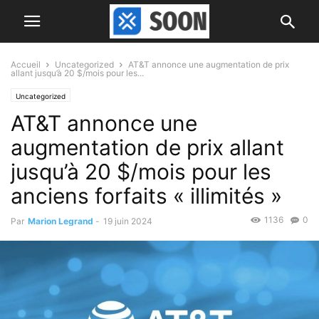
Accueil
Uncategorized
AT&T annonce une augmentation de prix
allant jusqu’à 20 $/mois pour les...
Uncategorized
AT&T annonce une
augmentation de prix allant
jusqu’à 20 $/mois pour les
anciens forfaits « illimités »
1136
0
Par
Marion Legrand
-
19 juin 2024