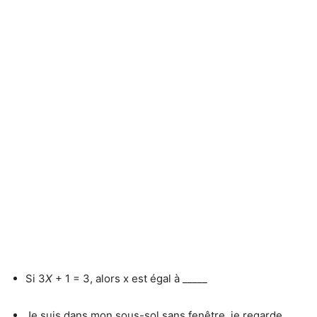
Si 3
X
+ 1 = 3, alors x est égal à _____
Je suis dans mon sous-sol sans fenêtre, je regarde