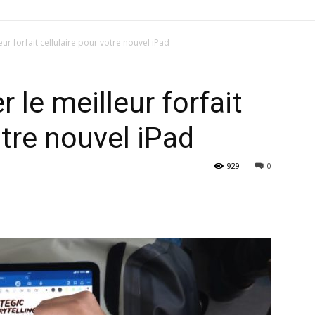
r forfait cellulaire pour votre nouvel iPad
le meilleur forfait
otre nouvel iPad
929
0