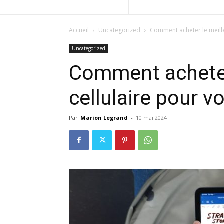
Accueil
Uncategorized
Comment acheter le meilleu
Uncategorized
Comment acheter 
cellulaire pour v
Par
Marion Legrand
-
10 mai 2024