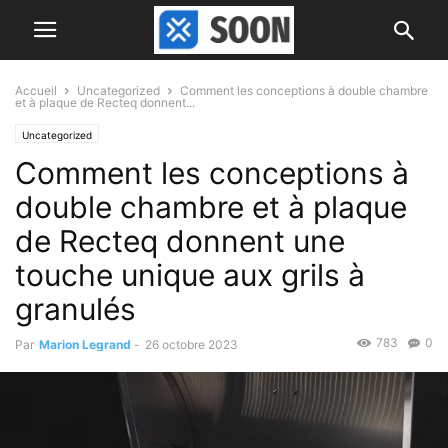
Accueil
Uncategorized
Comment les conceptions à double chambre
et à plaque de Recteq donnent...
Uncategorized
Comment les conceptions à
double chambre et à plaque
de Recteq donnent une
touche unique aux grils à
granulés
783
0
Par
Marion Legrand
-
26 octobre 2023