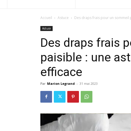
Accueil
Astuce
Des draps frais pour un sommeil pa
Astuce
Des draps frais 
paisible : une as
efficace
Par
Marion Legrand
-
31 mai 2023