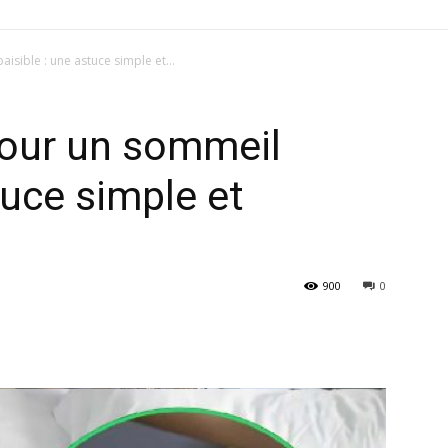
isible : une astuce simple et...
pour un sommeil
tuce simple et
900
0