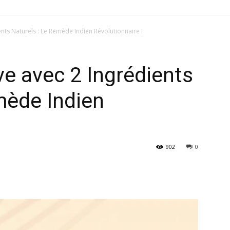
ients Naturels : Le Remède Indien Révolutionnaire !
ive avec 2 Ingrédients
mède Indien
902
0