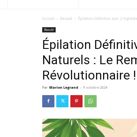
Accueil
Beauté
Épilation Définitive avec 2 Ingréd
Beauté
Épilation Définit
Naturels : Le Re
Révolutionnaire !
Par
Marion Legrand
-
9 octobre 2024