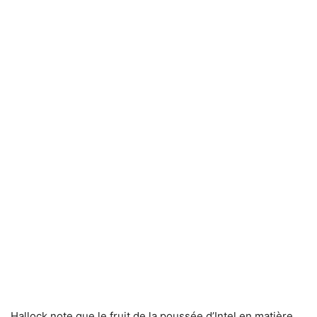
Hallock note que le fruit de la poussée d’Intel en matière