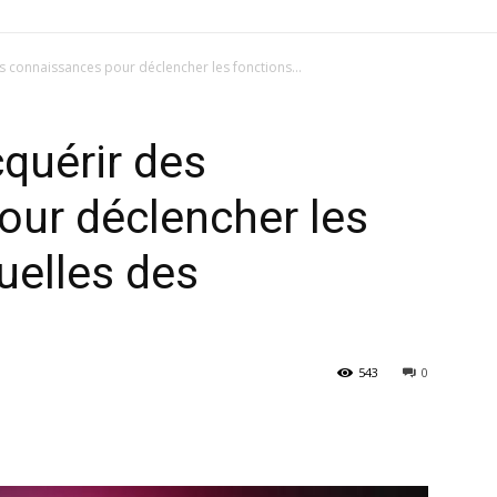
des connaissances pour déclencher les fonctions...
cquérir des
our déclencher les
uelles des
543
0