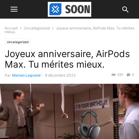
Accueil
Uncategorized
Joyeux anniversaire, AirPods Max. Tu mérites
mieux.
Uncategorized
Joyeux anniversaire, AirPods
Max. Tu mérites mieux.
591
0
Par
Marion Legrand
-
8 décembre 2023