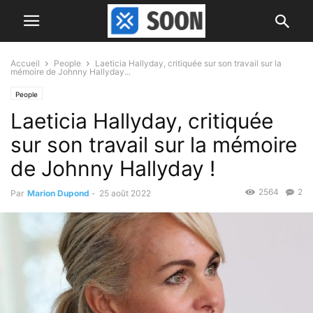
Accueil
People
Laeticia Hallyday, critiquée sur son travail sur la
mémoire de Johnny Hallyday...
People
Laeticia Hallyday, critiquée
sur son travail sur la mémoire
de Johnny Hallyday !
2564
2
Par
Marion Dupond
-
25 août 2022