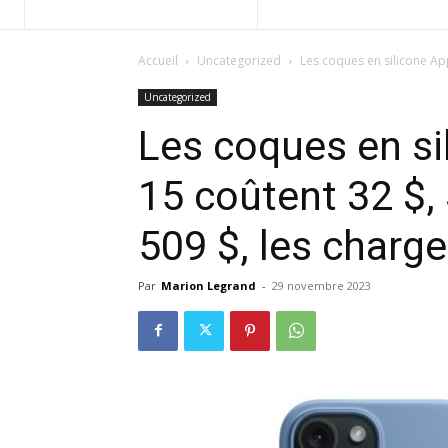
Accueil
Uncategorized
Les coques en silicone App
Uncategorized
Les coques en si
15 coûtent 32 $, 
509 $, les charge
Par
Marion Legrand
-
29 novembre 2023