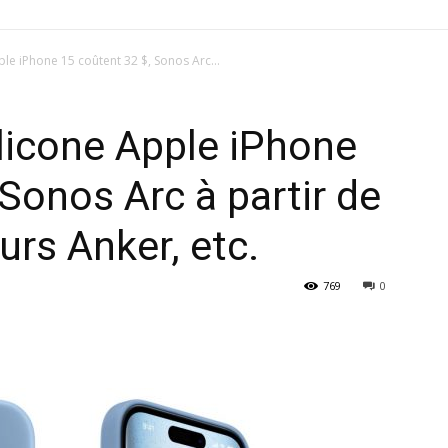
le iPhone 15 coûtent 32 $, Sonos Arc...
licone Apple iPhone
Sonos Arc à partir de
urs Anker, etc.
769
0