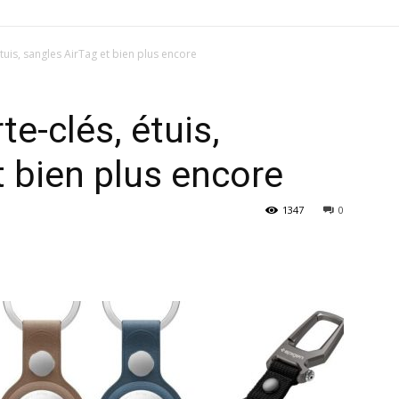
étuis, sangles AirTag et bien plus encore
te-clés, étuis,
t bien plus encore
1347
0