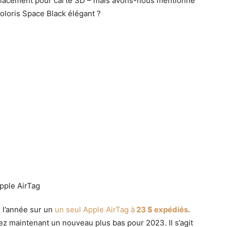
placement pour carte SD – mais avons-nous mentionné
oloris Space Black élégant ?
e l’année sur un
un seul Apple AirTag à
23 $ expédiés
.
z maintenant un nouveau plus bas pour 2023. Il s’agit