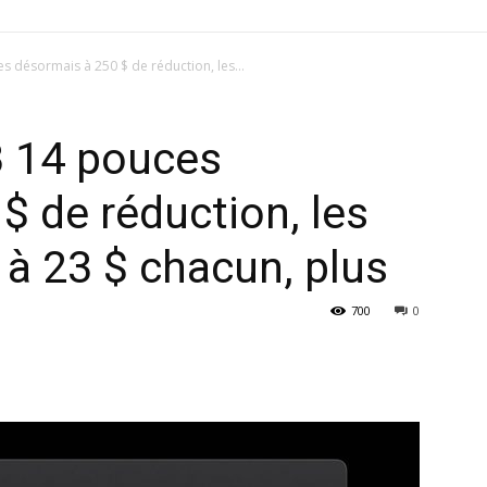
 désormais à 250 $ de réduction, les...
 14 pouces
$ de réduction, les
à 23 $ chacun, plus
700
0