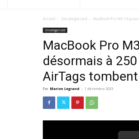
Accueil
Uncategorized
MacBook Pro M3 14 pouces
Uncategorized
MacBook Pro M3
désormais à 250 
AirTags tombent 
Par
Marion Legrand
-
1 décembre 2023