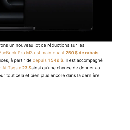
vons un nouveau lot de réductions sur les
MacBook Pro M3 est maintenant
250 $ de rabais
ces, à partir de
depuis
1 549 $
. Il est accompagné
ur
AirTags à
23 $
ainsi qu’une chance de donner au
ur tout cela et bien plus encore dans la dernière