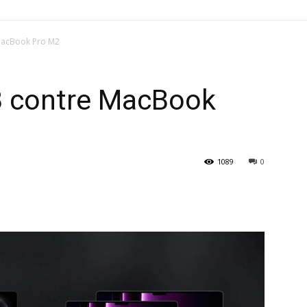
MacBook Pro M2
 contre MacBook
1089
0