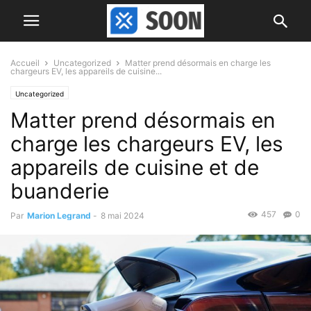
Accueil
Uncategorized
Matter prend désormais en charge les
chargeurs EV, les appareils de cuisine...
Uncategorized
Matter prend désormais en
charge les chargeurs EV, les
appareils de cuisine et de
buanderie
457
0
Par
Marion Legrand
-
8 mai 2024