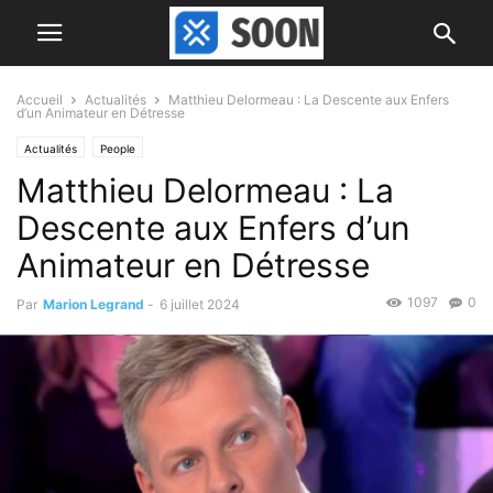
Accueil
Actualités
Matthieu Delormeau : La Descente aux Enfers
d’un Animateur en Détresse
Actualités
People
Matthieu Delormeau : La
Descente aux Enfers d’un
Animateur en Détresse
1097
0
Par
Marion Legrand
-
6 juillet 2024