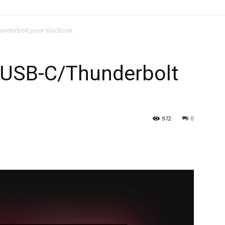
Thunderbolt pour MacBook
s USB-C/Thunderbolt
972
0