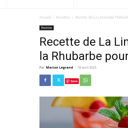
Accueil
Recettes
Recette de La Limonade Pétillant
Recettes
Recette de La Li
la Rhubarbe pour 
Par
Marion Legrand
-
18 avril 2025
Save