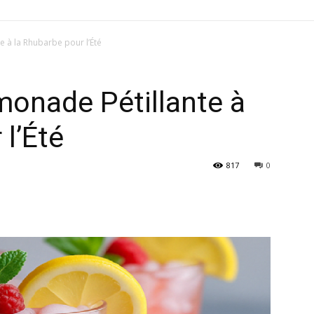
e à la Rhubarbe pour l’Été
monade Pétillante à
l’Été
817
0