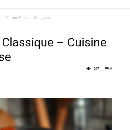
e – Cuisine Familiale Française
Classique – Cuisine
ise
1297
0