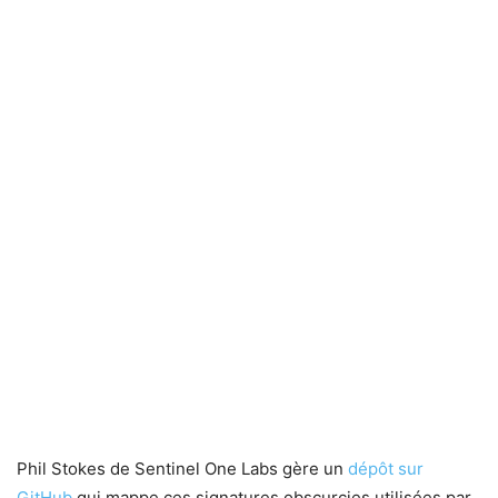
Phil Stokes de Sentinel One Labs gère un
dépôt sur
GitHub
qui mappe ces signatures obscurcies utilisées par