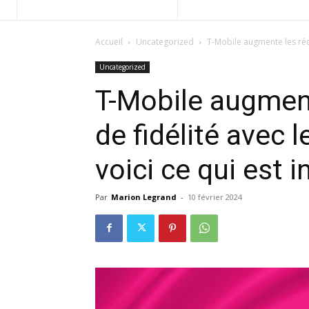
Accueil
Uncategorized
T-Mobile augmente les réco
Uncategorized
T-Mobile augmen
de fidélité avec 
voici ce qui est i
Par
Marion Legrand
-
10 février 2024