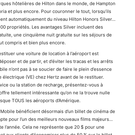
rques hôtelières de Hilton dans le monde, de Hampton
ria et plus encore. Pour couronner le tout, lorsqu’ils
icient automatiquement du niveau Hilton Honors Silver…
00 propriétés. Les avantages Silver incluent des
tuite, une cinquième nuit gratuite sur les séjours de
ut compris et bien plus encore.
stituer une voiture de location à l’aéroport est
déposer et de partir, et d’éviter les tracas et les arrêts
ile n’ont pas à se soucier de faire le plein d’essence
 électrique (VE) chez Hertz avant de le restituer.
vice ou la station de recharge, présentez-vous à
 offre tellement intéressante qu’on ne la trouve nulle
presque TOUS les aéroports d’Amérique.
-Mobile bénéficient désormais d’un billet de cinéma de
ompte pour l’un des meilleurs nouveaux films majeurs…
e l’année. Cela ne représente que 20 $ pour une
t aux clients d’économiser plus de 50 % sur le billet