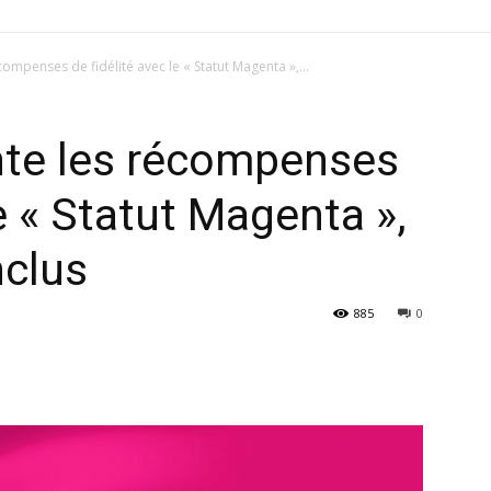
mpenses de fidélité avec le « Statut Magenta »,...
te les récompenses
le « Statut Magenta »,
nclus
885
0