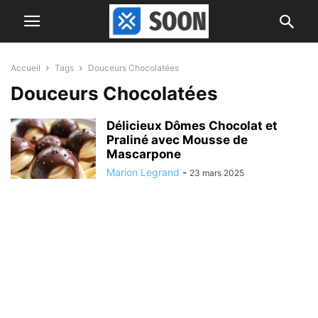
Accueil
Tags
Douceurs Chocolatées
Douceurs Chocolatées
Délicieux Dômes Chocolat et
Praliné avec Mousse de
Mascarpone
Marion Legrand
-
23 mars 2025