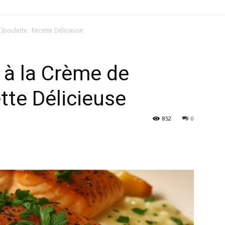
boulette : Recette Délicieuse
à la Crème de
tte Délicieuse
852
0