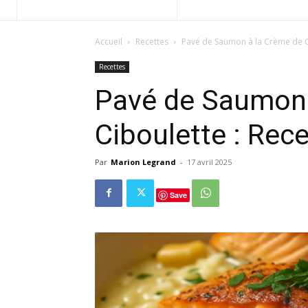
Accueil
Recettes
Pavé de Saumon à la Crème de Ci
Recettes
Pavé de Saumon 
Ciboulette : Rece
Par
Marion Legrand
-
17 avril 2025
Save