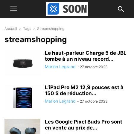
Accueil
Tags
Streamshopping
streamshopping
Le haut-parleur Charge 5 de JBL
tombe à un niveau record...
Marion Legrand
-
27 octobre 2023
L’iPad Pro M2 12,9 pouces est à
150 $ de réduction...
Marion Legrand
-
27 octobre 2023
Les Google Pixel Buds Pro sont
en vente au prix de...