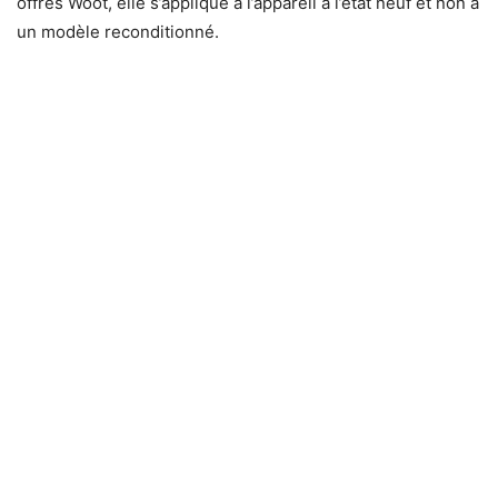
offres Woot, elle s’applique à l’appareil à l’état neuf et non à
un modèle reconditionné.