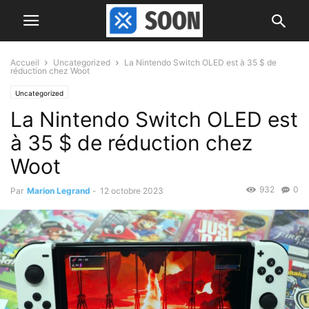
Accueil
Uncategorized
La Nintendo Switch OLED est à 35 $ de
réduction chez Woot
Uncategorized
La Nintendo Switch OLED est
à 35 $ de réduction chez
Woot
932
0
Par
Marion Legrand
-
12 octobre 2023