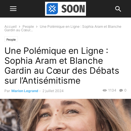
Accueil
People
Une Polémique en Ligne : Sophia Aram et Blanche
Gardin au Cœur...
People
Une Polémique en Ligne :
Sophia Aram et Blanche
Gardin au Cœur des Débats
sur l’Antisémitisme
1134
0
Par
Marion Legrand
-
2 juillet 2024