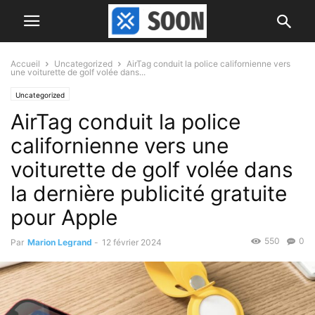
Accueil
Uncategorized
AirTag conduit la police californienne vers
une voiturette de golf volée dans...
Uncategorized
AirTag conduit la police
californienne vers une
voiturette de golf volée dans
la dernière publicité gratuite
pour Apple
550
0
Par
Marion Legrand
-
12 février 2024