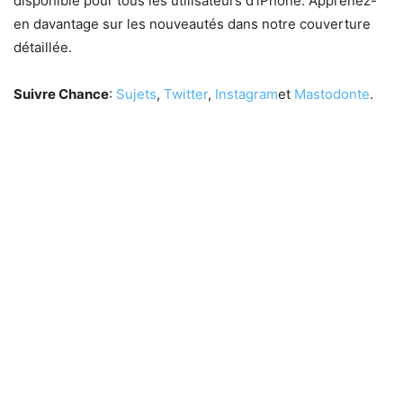
disponible pour tous les utilisateurs d’iPhone. Apprenez-
en davantage sur les nouveautés dans notre couverture
détaillée.
Suivre Chance
:
Sujets
,
Twitter
,
Instagram
et
Mastodonte
.