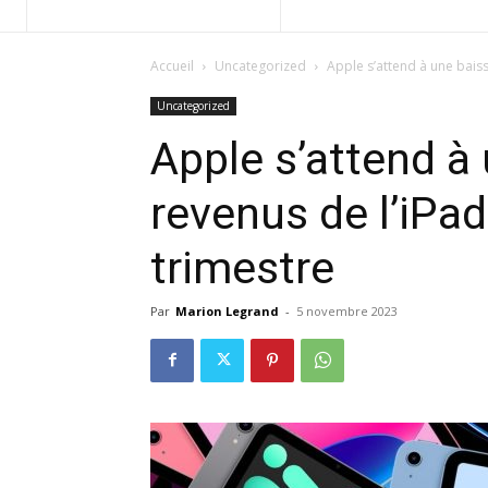
Accueil
Uncategorized
Apple s’attend à une bais
Uncategorized
Apple s’attend à
revenus de l’iPa
trimestre
Par
Marion Legrand
-
5 novembre 2023