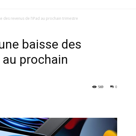
se des revenus de l’iPad au prochain trimestre
 une baisse des
d au prochain
569
0