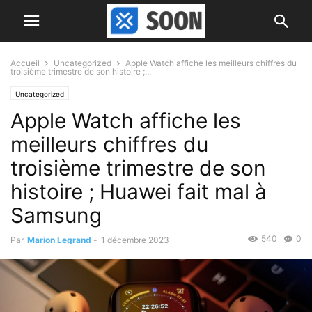
Accueil
Uncategorized
Apple Watch affiche les meilleurs chiffres du
troisième trimestre de son histoire ;...
Uncategorized
Apple Watch affiche les
meilleurs chiffres du
troisième trimestre de son
histoire ; Huawei fait mal à
Samsung
540
0
Par
Marion Legrand
-
1 décembre 2023