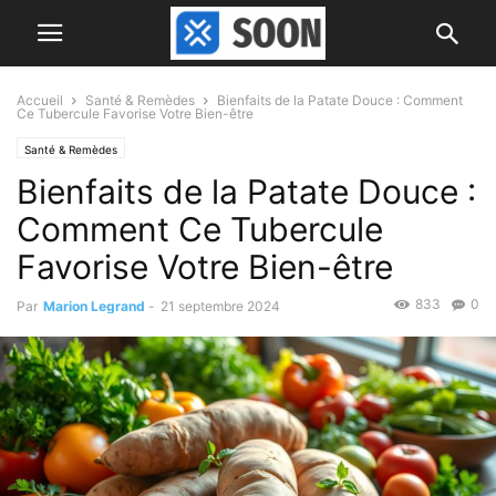
Accueil
Santé & Remèdes
Bienfaits de la Patate Douce : Comment
Ce Tubercule Favorise Votre Bien-être
Santé & Remèdes
Bienfaits de la Patate Douce :
Comment Ce Tubercule
Favorise Votre Bien-être
833
0
Par
Marion Legrand
-
21 septembre 2024