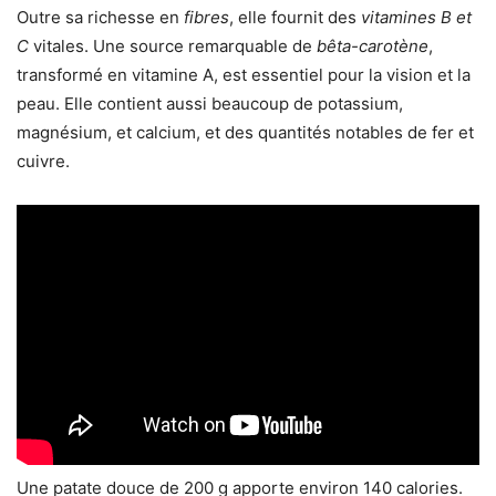
Outre sa richesse en
fibres
, elle fournit des
vitamines B et
C
vitales. Une source remarquable de
bêta-carotène
,
transformé en vitamine A, est essentiel pour la vision et la
peau. Elle contient aussi beaucoup de potassium,
magnésium, et calcium, et des quantités notables de fer et
cuivre.
Une patate douce de 200 g apporte environ 140 calories.