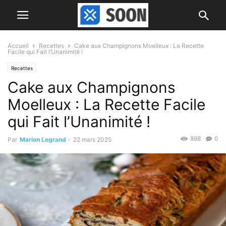
Accueil
Recettes
Cake aux Champignons Moelleux : La Recette
Facile qui Fait l’Unanimité !
Recettes
Cake aux Champignons
Moelleux : La Recette Facile
qui Fait l’Unanimité !
898
0
Par
Marion Legrand
-
22 mars 2025