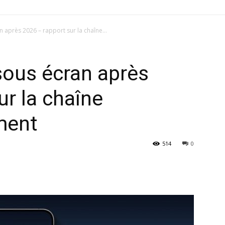
 après 2026 – rapport sur la chaîne...
sous écran après
ur la chaîne
ment
514
0