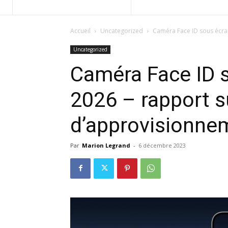
Accueil
Uncategorized
Caméra Face ID sous écran
Uncategorized
Caméra Face ID 
2026 – rapport s
d’approvisionne
Par
Marion Legrand
-
6 décembre 2023