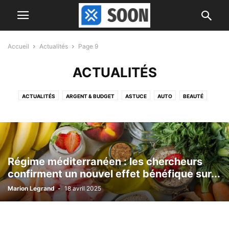
Accueil
Actualités
Page 9
ACTUALITÉS
ACTUALITÉS
ARGENT & BUDGET
ASTUCE
AUTO
BEAUTÉ
CUISINE & ASTUCES
DÉCOR
DIVERS
FINANCE
MAISON ET JARDIN
NETTOYAGE & ENTRETIEN
NINTENDO
PEOPLE
PLAYSTATION
RECETTES
RECIPES
RETRAITE
SANTÉ & REMÈDES
SCIENCE
TECH
TESTS
Régime méditerranéen : les chercheurs
confirment un nouvel effet bénéfique sur...
Marion Legrand
-
18 avril 2025