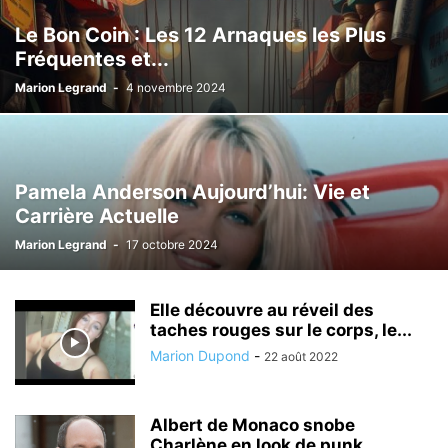
Le Bon Coin : Les 12 Arnaques les Plus
Fréquentes et...
Marion Legrand
-
4 novembre 2024
Pamela Anderson Aujourd’hui: Vie et
Carrière Actuelle
Marion Legrand
-
17 octobre 2024
Elle découvre au réveil des
taches rouges sur le corps, le...
Marion Dupond
-
22 août 2022
Albert de Monaco snobe
Charlène en look de punk,