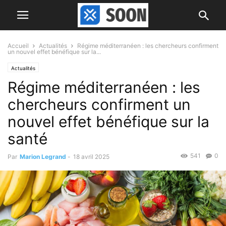
Accueil
Actualités
Régime méditerranéen : les chercheurs confirment
un nouvel effet bénéfique sur la...
Actualités
Régime méditerranéen : les
chercheurs confirment un
nouvel effet bénéfique sur la
santé
541
0
Par
Marion Legrand
-
18 avril 2025