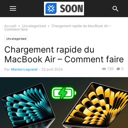
Accueil
Uncategorized
Chargement rapide du MacBook Air –
Comment faire
Uncategorized
Chargement rapide du
MacBook Air – Comment faire
720
0
Par
Marion Legrand
-
23 avril 2024