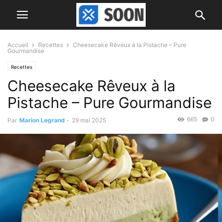
Accueil
Recettes
Cheesecake Rêveux à la Pistache – Pure
Gourmandise
Recettes
Cheesecake Rêveux à la
Pistache – Pure Gourmandise
665
0
Par
Marion Legrand
-
29 mai 2025