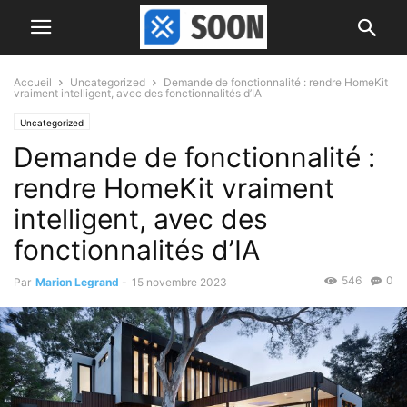
Accueil
Uncategorized
Demande de fonctionnalité : rendre HomeKit
vraiment intelligent, avec des fonctionnalités d’IA
Uncategorized
Demande de fonctionnalité :
rendre HomeKit vraiment
intelligent, avec des
fonctionnalités d’IA
546
0
Par
Marion Legrand
-
15 novembre 2023